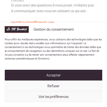
Contact
Si vous avez des questions à nous poser, n’hésitez pas
à communiquer avec nous en utilisant ce qui suit :
leptitbouclard@gmail.com
Gestion du consentement
173 Rue de la Margande, 74270 Frangy, FRANCE
Pour offrir les meilleures expériences, nous utilisons des technologies telles que les
cookies pour stocker et/ou accéder aux informations sur l'appareil. Le
Date d’entrée en vigueur de la présente politique
: le
consentement à ces technologies nous permettra de traiter des données telles que
06 mars 2025
le comportement de navigation ou des identifiants uniques sur ce site. Le fait de
ne pas consentir ou de retirer son consentement peut affecter négativement
certaines caractéristiques et fonctions.
Politique de confidentialité
Accepter
Mentions Légales
Politique de cookies (UE)
Refuser
Copyright © 2026 le ptit bouclard
Voir les préférences
Conception
ZEB Webdesign